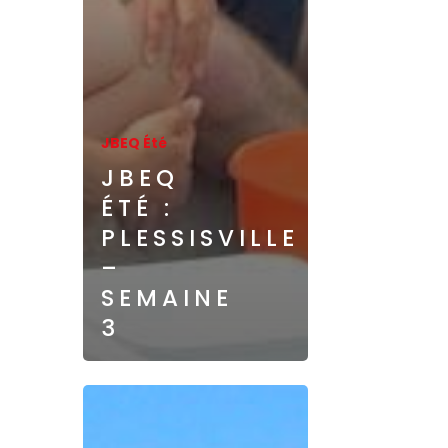
JBEQ Été
JBEQ
ÉTÉ :
PLESSISVILLE
–
SEMAINE
3